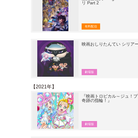
リ Part 2
有料配信
映画おしりたんてい シリア
劇場版
【2021年】
『映画トロピカル～ジュ！プ
奇跡の指輪！』
劇場版