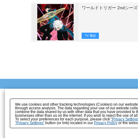
ワールドトリガー 2ndシー
TV 番組
We use cookies and other tracking technologies (Cookies) on our website to
through access analysis. The data regarding your use of our website coll
combine the data shared by us with other data that you have provided to t
businesses other than us on the internet. If you wish to reject the use of a
To select your preferences for each purpose, please click
"Privacy Setting
"Privacy Settings"
button (or link) located in our
Privacy Policy
or the websi