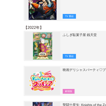
TV 番組
【2022年】
ふしぎ駄菓子屋 銭天堂
TV 番組
映画デリシャスパーティ♡プ
劇場版
聖闘士星矢: Knights of th