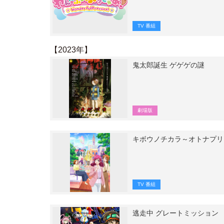
TV 番組
【2023年】
鬼太郎誕生 ゲゲゲの謎
劇場版
キボウノチカラ～オトナプリキ
TV 番組
逃走中 グレートミッション