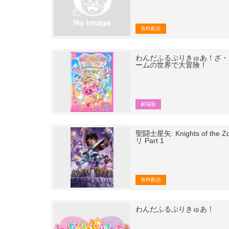
有料配信
わんだふるぷりきゅあ！ざ・
ームの世界で大冒険！
劇場版
聖闘士星矢: Knights of th
リ Part 1
有料配信
わんだふるぷりきゅあ！