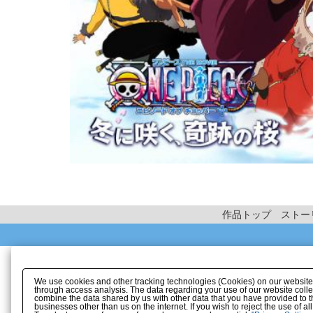
作品トップ
ストー
We use cookies and other tracking technologies (Cookies) on our website to
through access analysis. The data regarding your use of our website coll
combine the data shared by us with other data that you have provided to t
businesses other than us on the internet. If you wish to reject the use of a