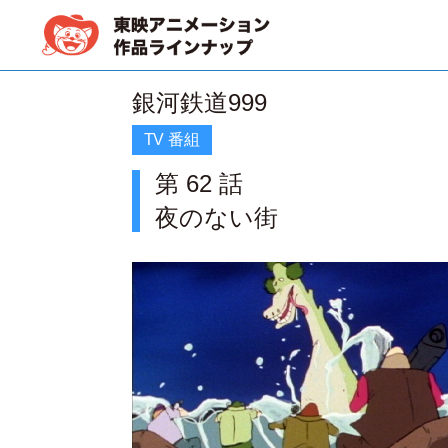
銀河鉄道999
TV 番組
第 62 話
夜のない街