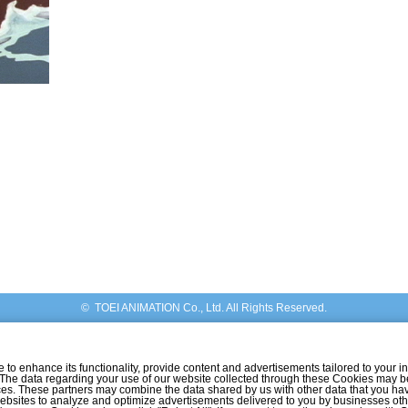
© TOEI ANIMATION Co., Ltd. All Rights Reserved.
o enhance its functionality, provide content and advertisements tailored to your int
 The data regarding your use of our website collected through these Cookies may b
vices. These partners may combine the data shared by us with other data that you ha
r websites to analyze and optimize advertisements delivered to you by businesses ot