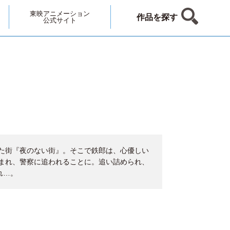
東映アニメーション
作品を探す
公式サイト
た街『夜のない街』。そこで鉄郎は、心優しい
まれ、警察に追われることに。追い詰められ、
れ…。