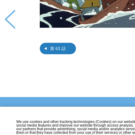
第 63 話
We use cookies and other tracking technologies (Cookies) on our website t
social media features and improve our website through access analysis.
our partners that provide advertising, social media and/or analytics ser
them or that they have collected from your use of their services or othe