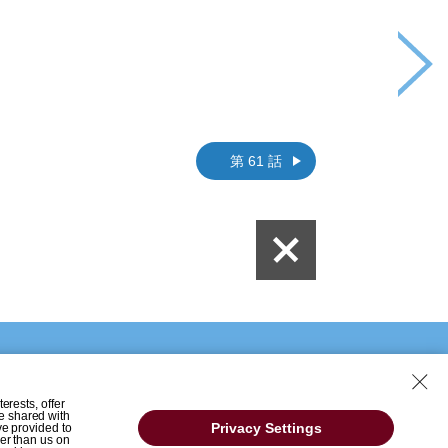
第 61 話
erests, offer
e shared with
Privacy Settings
ve provided to
her than us on