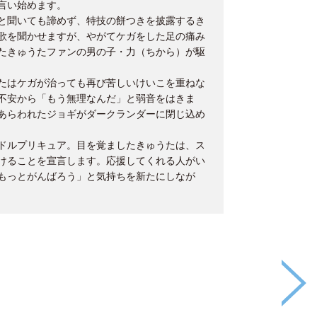
言い始めます。
と聞いても諦めず、特技の餅つきを披露するき
歌を聞かせますが、やがてケガをした足の痛み
たきゅうたファンの男の子・力（ちから）が駆
たはケガが治っても再び苦しいけいこを重ねな
不安から「もう無理なんだ」と弱音をはきま
あらわれたジョギがダークランダーに閉じ込め
ドルプリキュア。目を覚ましたきゅうたは、ス
けることを宣言します。応援してくれる人がい
もっとがんばろう」と気持ちを新たにしなが