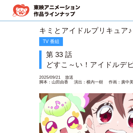
キミとアイドルプリキュア♪
TV 番組
第 33 話
どすこ～い！アイドルデ
2025/09/21
放送
脚本：山田由香
演出：横内一樹
作画：廣中美