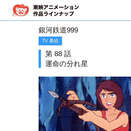
銀河鉄道999
TV 番組
第 88 話
運命の分れ星