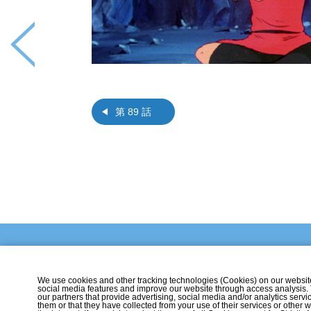
第 89 話
We use cookies and other tracking technologies (Cookies) on our website t
social media features and improve our website through access analysis.
our partners that provide advertising, social media and/or analytics ser
them or that they have collected from your use of their services or othe