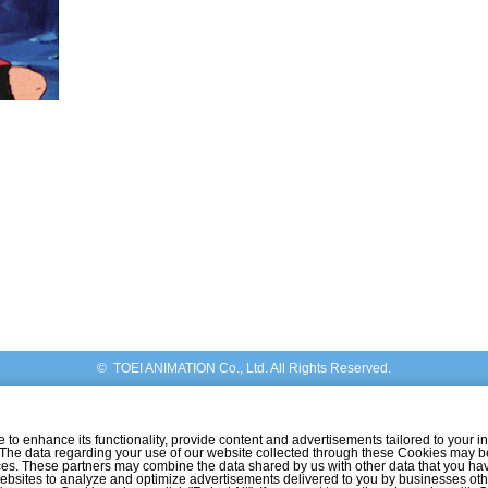
© TOEI ANIMATION Co., Ltd. All Rights Reserved.
o enhance its functionality, provide content and advertisements tailored to your int
 The data regarding your use of our website collected through these Cookies may b
vices. These partners may combine the data shared by us with other data that you ha
r websites to analyze and optimize advertisements delivered to you by businesses ot