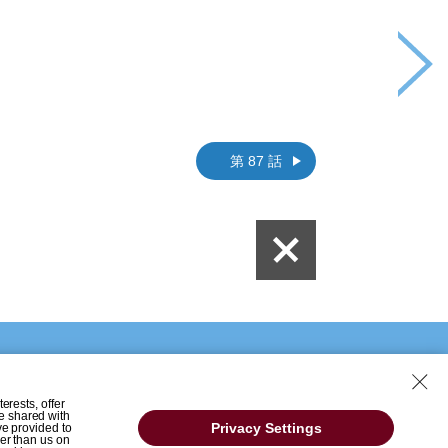
第 87 話
erests, offer
e shared with
Privacy Settings
ve provided to
her than us on