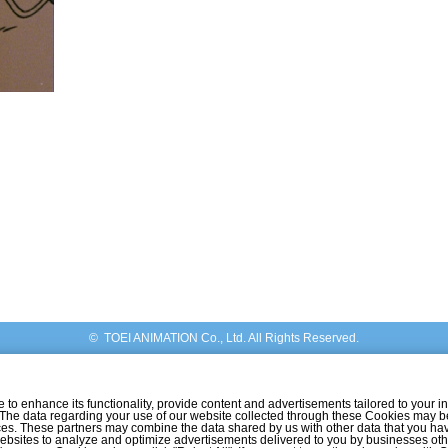
© TOEI ANIMATION Co., Ltd. All Rights Reserved.
o enhance its functionality, provide content and advertisements tailored to your int
 The data regarding your use of our website collected through these Cookies may b
vices. These partners may combine the data shared by us with other data that you ha
r websites to analyze and optimize advertisements delivered to you by businesses ot