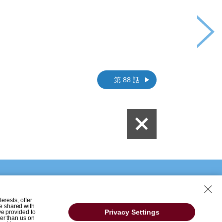
第 88 話
erests, offer
e shared with
Privacy Settings
ve provided to
her than us on