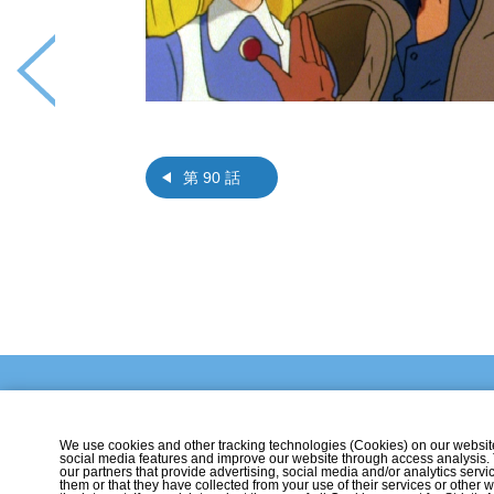
第 90 話
We use cookies and other tracking technologies (Cookies) on our website t
social media features and improve our website through access analysis.
our partners that provide advertising, social media and/or analytics ser
them or that they have collected from your use of their services or othe