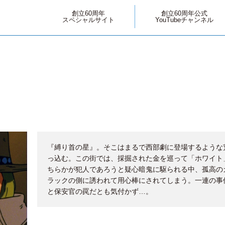
創立60周年
創立60周年公式
スペシャルサイト
YouTubeチャンネル
『縛り首の星』。そこはまるで西部劇に登場するような
っ込む。この街では、採掘された金を巡って「ホワイト
ちらかが犯人であろうと疑心暗鬼に駆られる中、孤高の
ラックの側に誘われて用心棒にされてしまう。一連の事
と保安官の罠だとも気付かず…。