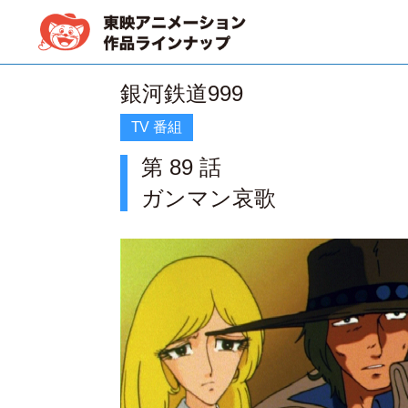
銀河鉄道999
TV 番組
第 89 話
ガンマン哀歌