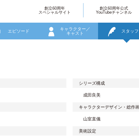
創立60周年
創立60周年公式
スペシャルサイト
YouTubeチャンネル
キャラクター／
エピソード
スタッフ
キャスト
シリーズ構成
成田良美
キャラクターデザイン・総作
山室直儀
美術設定