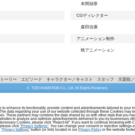
本間禎章
CGディレクター
森田信廣
アニメーション制作
映アニメーション
トーリー
エピソード
キャラクター／キャスト
スタッフ
主題歌／
© TOEI ANIMATION Co., Ltd. All Rights Reserved.
o enhance its functionality, provide content and advertisements tailored to your int
 The data regarding your use of our website collected through these Cookies may b
vices. These partners may combine the data shared by us with other data that you ha
r websites to analyze and optimize advertisements delivered to you by businesses ot
ly Necessary Cookies, please click "Reject All". If you want to continue browsing with
 please click
"Privacy Settings"
. You can change your consent or rejection settings a
e
"Privacy Settings"
button (or link) located in our
Privacy Policy
or the website footer