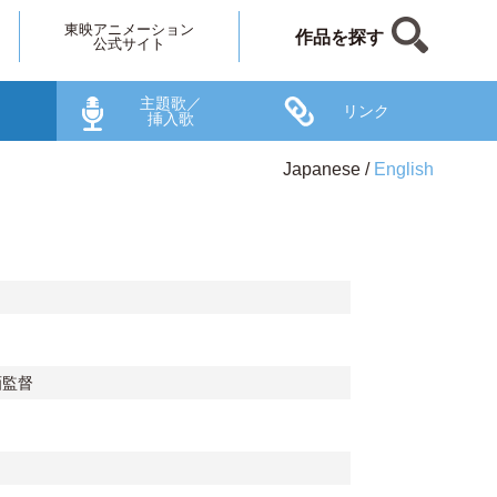
東映アニメーション
作品を探す
公式サイト
主題歌／
リンク
挿入歌
Japanese
English
画監督