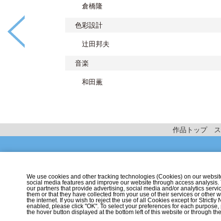
倉橋隆
色彩設計
辻田邦夫
音楽
和田薫
作品トップ
ス
We use cookies and other tracking technologies (Cookies) on our website t
social media features and improve our website through access analysis.
our partners that provide advertising, social media and/or analytics ser
them or that they have collected from your use of their services or othe
the internet. If you wish to reject the use of all Cookies except for Strict
enabled, please click "OK". To select your preferences for each purpose,
the hover button displayed at the bottom left of this website or through th