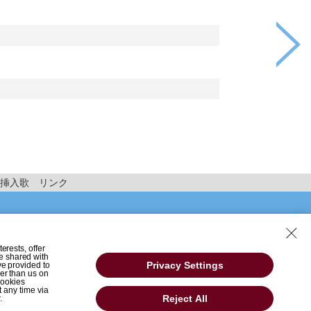
挿入歌
リンク
erests, offer
e shared with
Privacy Settings
ve provided to
her than us on
 Cookies
t any time via
Reject All
.