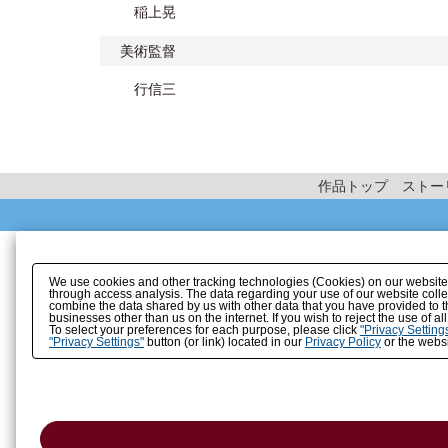
稲上晃
美術監督
行信三
作品トップ
ストー
We use cookies and other tracking technologies (Cookies) on our website to
through access analysis. The data regarding your use of our website coll
combine the data shared by us with other data that you have provided to t
businesses other than us on the internet. If you wish to reject the use of a
To select your preferences for each purpose, please click
"Privacy Setting
"Privacy Settings"
button (or link) located in our
Privacy Policy
or the websi