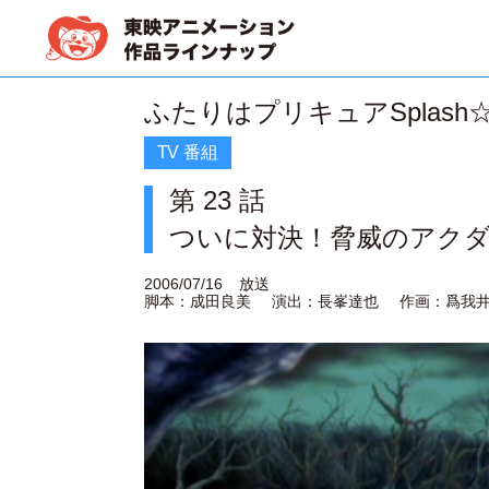
ふたりはプリキュアSplash☆S
TV 番組
第 23 話
ついに対決！脅威のアク
2006/07/16
放送
脚本：成田良美
演出：長峯達也
作画：爲我