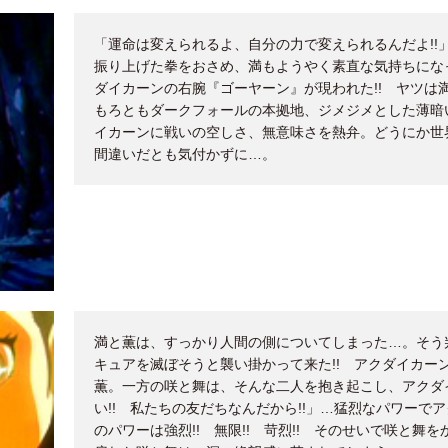
「運命は変えられるよ、自分の力で変えられるんだよ!!
振り上げた拳をおさめ、満もようやく素直な気持ちにな
ダイカーンの右腕『ゴーヤーン』が現われた!! ヤツは
もろともダークフォールの本拠地、ジメジメとした薄暗
イカーンに戦いの空しさ、無意味さを熱弁。どうにか世
間違いだとも気付かずに…。
満と薫は、すっかり人間の側についてしまった…。そう
キュアを滅ぼそうと襲い掛かって来た!! アクダイカー
薫。一方の咲と舞は、そんな二人を抱き起こし、アクダ
い!! 私たちの友だちなんだから!!」…猛烈なパワー
のパワーは強烈!! 無限!! 苛烈!! そのせいで咲と