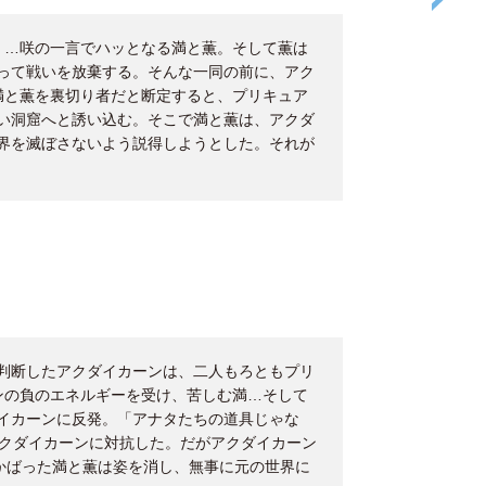
」…咲の一言でハッとなる満と薫。そして薫は
って戦いを放棄する。そんな一同の前に、アク
満と薫を裏切り者だと断定すると、プリキュア
い洞窟へと誘い込む。そこで満と薫は、アクダ
界を滅ぼさないよう説得しようとした。それが
判断したアクダイカーンは、二人もろともプリ
ンの負のエネルギーを受け、苦しむ満…そして
イカーンに反発。「アナタたちの道具じゃな
でアクダイカーンに対抗した。だがアクダイカーン
舞をかばった満と薫は姿を消し、無事に元の世界に