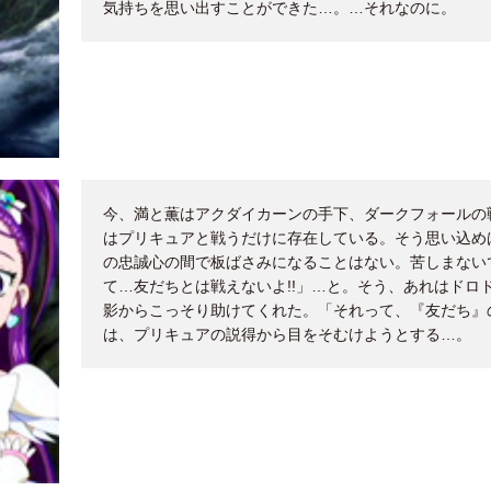
気持ちを思い出すことができた…。…それなのに。
今、満と薫はアクダイカーンの手下、ダークフォールの
はプリキュアと戦うだけに存在している。そう思い込め
の忠誠心の間で板ばさみになることはない。苦しまない
て…友だちとは戦えないよ!!」…と。そう、あれはドロ
影からこっそり助けてくれた。「それって、『友だち』の
は、プリキュアの説得から目をそむけようとする…。