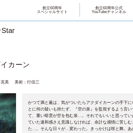
創立60周年
創立60周年公式
スペシャルサイト
YouTubeチャンネル
tar
ダイカーン
井克美
美術：行信三
かつて満と薫は、気がついたらアクダイカーンの手下に
とに何の疑いも持たず、『空の泉』を監視するよう言い
て、重い暗雲が空を包む泉…。それでもいいと思ってい
ていた違和感さえ意識しなければ、余計な感情に苦しむ
た…。そんな日々が…変わった。きっかけは咲と舞。あ