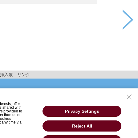
挿入歌
リンク
erests, offer
e shared with
Privacy Settings
ve provided to
her than us on
 Cookies
t any time via
Reject All
.