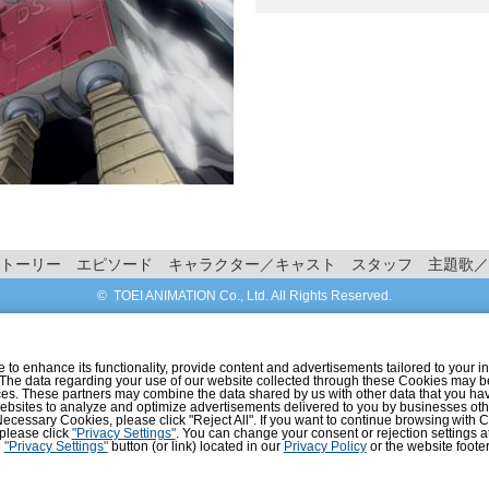
トーリー
エピソード
キャラクター／キャスト
スタッフ
主題歌／
© TOEI ANIMATION Co., Ltd. All Rights Reserved.
o enhance its functionality, provide content and advertisements tailored to your int
 The data regarding your use of our website collected through these Cookies may b
vices. These partners may combine the data shared by us with other data that you ha
r websites to analyze and optimize advertisements delivered to you by businesses ot
ly Necessary Cookies, please click "Reject All". If you want to continue browsing with
 please click
"Privacy Settings"
. You can change your consent or rejection settings a
e
"Privacy Settings"
button (or link) located in our
Privacy Policy
or the website footer