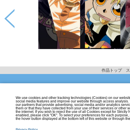
作品トップ
ス
We use cookies and other tracking technologies (Cookies) on our website t
social media features and improve our website through access analysis.
our partners that provide advertising, social media and/or analytics ser
them or that they have collected from your use of their services or othe
the internet. If you wish to reject the use of all Cookies except for Strict
enabled, please click "OK". To select your preferences for each purpose,
the hover button displayed at the bottom left of this website or through th
Privacy Policy