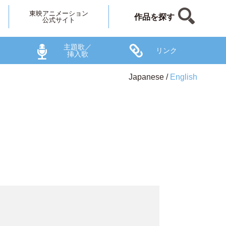
東映アニメーション
作品を探す
公式サイト
主題歌／
リンク
挿入歌
Japanese
English