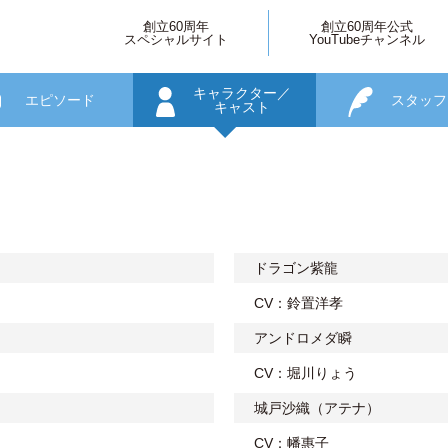
創立60周年
創立60周年公式
スペシャルサイト
YouTubeチャンネル
キャラクター／
エピソード
スタッフ
キャスト
ドラゴン紫龍
CV：鈴置洋孝
アンドロメダ瞬
CV：堀川りょう
城戸沙織（アテナ）
CV：幡惠子