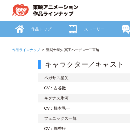
作品トップ
ストーリー
作品ラインナップ
聖闘士星矢 冥王ハーデス十二宮編
キャラクター／キャスト
ペガサス星矢
CV：古谷徹
キグナス氷河
CV：橋本晃一
フェニックス一輝
CV：堀秀行