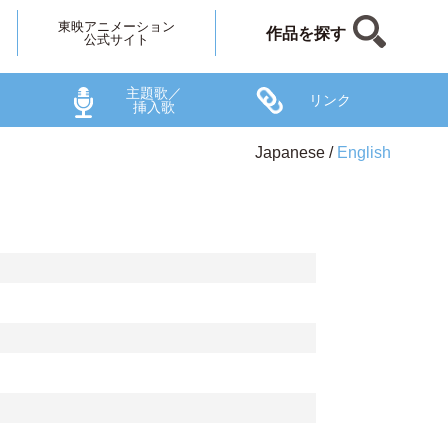
東映アニメーション
作品を探す
公式サイト
主題歌／
リンク
挿入歌
Japanese
English