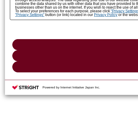
through access analysis. The data regarding your use of our website coll
combine the data shared by us with other data that you have provided to t
businesses other than us on the internet. If you wish to reject the use of a
To select your preferences for each purpose, please click
"Privacy Setting
"Privacy Settings"
button (or link) located in our
Privacy Policy
or the websi
Powered by Internet Initiative Japan Inc.