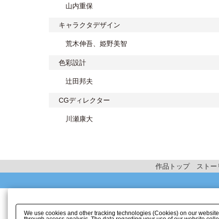
山内重保
キャラクタデザイン
荒木伸吾、姫野美智
色彩設計
辻田邦夫
CGディレクター
川瀬康大
作品トップ
ストー
We use cookies and other tracking technologies (Cookies) on our website to