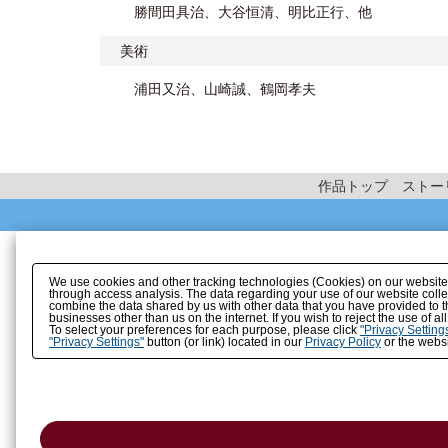
勝間田具治、大谷恒清、明比正行、他
美術
浦田又治、山崎誠、鶴岡孝夫
作品トップ
ストー
We use cookies and other tracking technologies (Cookies) on our website to
through access analysis. The data regarding your use of our website coll
combine the data shared by us with other data that you have provided to t
businesses other than us on the internet. If you wish to reject the use of a
To select your preferences for each purpose, please click
"Privacy Setting
"Privacy Settings"
button (or link) located in our
Privacy Policy
or the websi