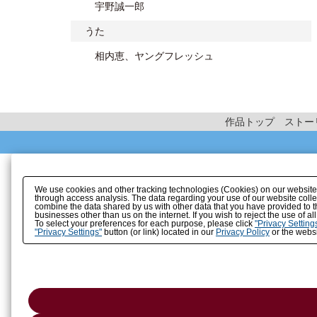
宇野誠一郎
うた
相内恵、ヤングフレッシュ
作品トップ
ストー
We use cookies and other tracking technologies (Cookies) on our website to
through access analysis. The data regarding your use of our website coll
combine the data shared by us with other data that you have provided to t
businesses other than us on the internet. If you wish to reject the use of a
To select your preferences for each purpose, please click
"Privacy Setting
"Privacy Settings"
button (or link) located in our
Privacy Policy
or the websi