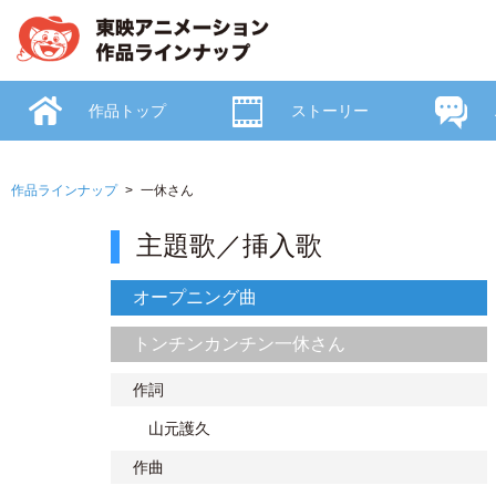
作品トップ
ストーリー
作品ラインナップ
一休さん
主題歌／挿入歌
オープニング曲
トンチンカンチン一休さん
作詞
山元護久
作曲