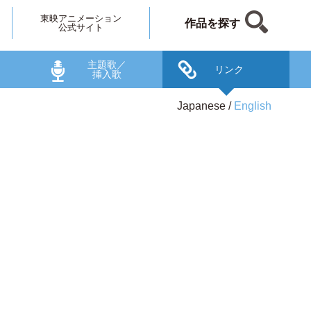
東映アニメーション
作品を探す
公式サイト
主題歌／
リンク
挿入歌
Japanese
English