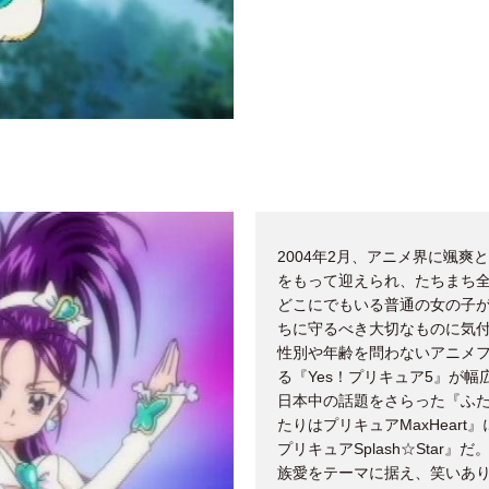
2004年2月、アニメ界に颯
をもって迎えられ、たちまち
どこにでもいる普通の女の子
ちに守るべき大切なものに気
性別や年齢を問わないアニメフ
る『Yes！プリキュア5』が
日本中の話題をさらった『ふ
たりはプリキュアMaxHear
プリキュアSplash☆Sta
族愛をテーマに据え、笑いあ