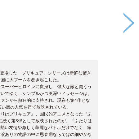
爽と登場した「プリキュア」シリーズは新鮮な驚き
全国に大ブームを巻き起こした。
がスーパーヒロインに変身し、強大な敵と闘うう
付いてゆく…シンプルかつ奥深いメッセージは、
ァンから熱狂的に支持され、現在も第4作とな
幅広い層の人気を得て放映されている。
たりはプリキュア』、国民的アニメとなった『ふ
t』に続く第3弾として放映されたのが、『ふたりは
r』だ。熱い友情や激しく華麗なバトルだけでなく、家
り涙ありの物語の中に思春期ならではの細やかな