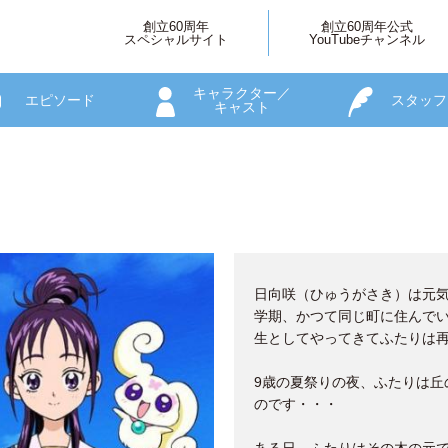
創立60周年
創立60周年公式
スペシャルサイト
YouTubeチャンネル
キャラクター／
エピソード
スタッフ
キャスト
日向咲（ひゅうがさき）は元気
学期、かつて同じ町に住んで
生としてやってきてふたりは
9歳の夏祭りの夜、ふたりは丘
のです・・・