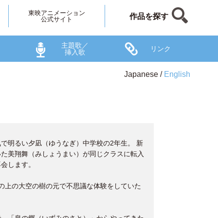
東映アニメーション
作品を探す
公式サイト
主題歌／
リンク
挿入歌
Japanese
English
で明るい夕凪（ゆうなぎ）中学校の2年生。 新
いた美翔舞（みしょうまい）が同じクラスに転入
再会します。
の上の大空の樹の元で不思議な体験をしていた