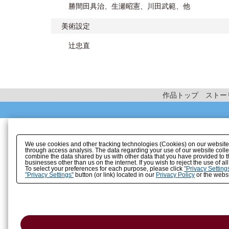
勝間田具治、生瀬昭憲、川田武範、他
美術設定
辻忠直
作品トップ
ストー
We use cookies and other tracking technologies (Cookies) on our website to
through access analysis. The data regarding your use of our website coll
combine the data shared by us with other data that you have provided to t
businesses other than us on the internet. If you wish to reject the use of a
To select your preferences for each purpose, please click
"Privacy Setting
"Privacy Settings"
button (or link) located in our
Privacy Policy
or the websi